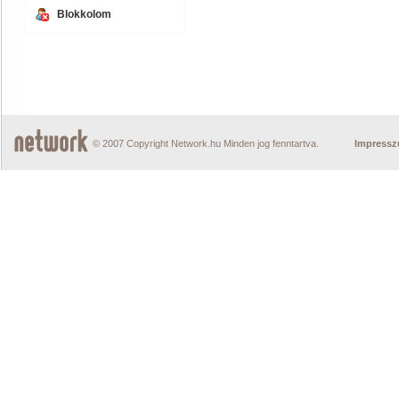
Blokkolom
© 2007 Copyright Network.hu Minden jog fenntartva.
Impress