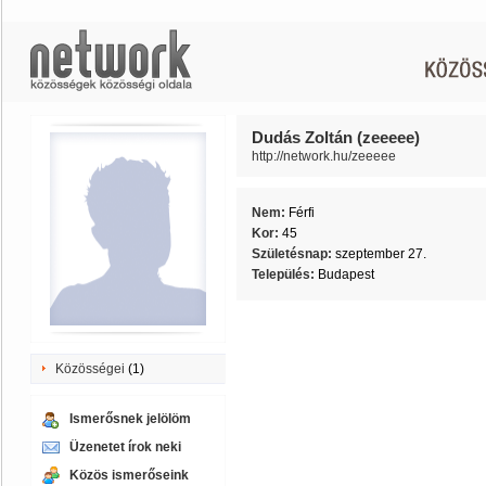
Dudás Zoltán (zeeeee)
http://network.hu/zeeeee
Nem:
Férfi
Kor:
45
Születésnap:
szeptember 27.
Település:
Budapest
Közösségei
(1)
Ismerősnek jelölöm
Üzenetet írok neki
Közös ismerőseink