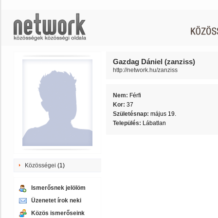
Gazdag Dániel (zanziss)
http://network.hu/zanziss
Nem:
Férfi
Kor:
37
Születésnap:
május 19.
Település:
Lábatlan
Közösségei
(1)
Ismerősnek jelölöm
Üzenetet írok neki
Közös ismerőseink