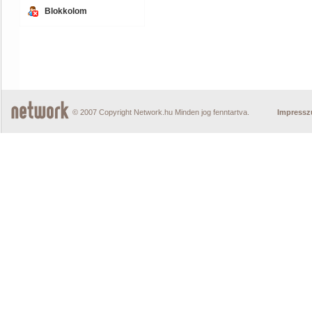
Blokkolom
© 2007 Copyright Network.hu Minden jog fenntartva.
Impress