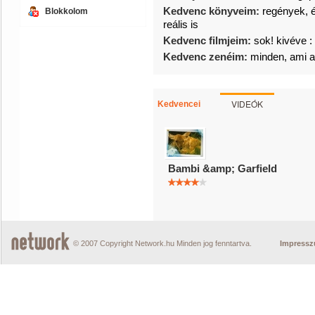
Kedvenc könyveim:
regények, é
Blokkolom
reális is
Kedvenc filmjeim:
sok! kivéve : h
Kedvenc zenéim:
minden, ami a
VIDEÓK
Kedvencei
Bambi &amp; Garfield
© 2007 Copyright Network.hu Minden jog fenntartva.
Impress