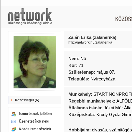
Zalán Erika (zalanerika)
http://network.hu/zalanerika
Nem:
Nő
Kor:
71
Születésnap:
május 07.
Település:
Nyíregyháza
Munkahely:
START NONPROFI
Közösségei
(6)
Régebbi munkahelyek:
ALFÖL
Általános iskola:
Jókai Mór Álta
Ismerősnek jelölöm
Középiskola:
Krúdy Gyula Gimn
Üzenetet írok neki
Közös ismerőseink
Hobbijaim:
olvasás, számitógép, 