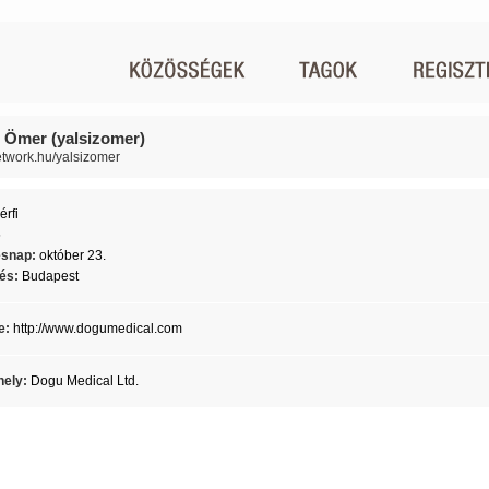
z Ömer (yalsizomer)
network.hu/yalsizomer
érfi
5
ésnap:
október 23.
lés:
Budapest
e:
http://www.dogumedical.com
ely:
Dogu Medical Ltd.