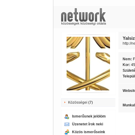
Yalsi
http://
Nem:
F
Kor:
4
Szület
Telepü
Websit
Közösségei
(7)
Munkah
Ismerősnek jelölöm
Üzenetet írok neki
Közös ismerőseink