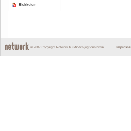
Blokkolom
© 2007 Copyright Network.hu Minden jog fenntartva.
Impress