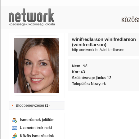
winifredlarson winifredlarson
(winifredlarson)
http://network.hu/winifredlarson
Nem:
Nő
Kor:
43
Születésnap:
június 13.
Település:
Newyork
Blogbejegyzései
(1)
Ismerősnek jelölöm
Üzenetet írok neki
Közös ismerőseink