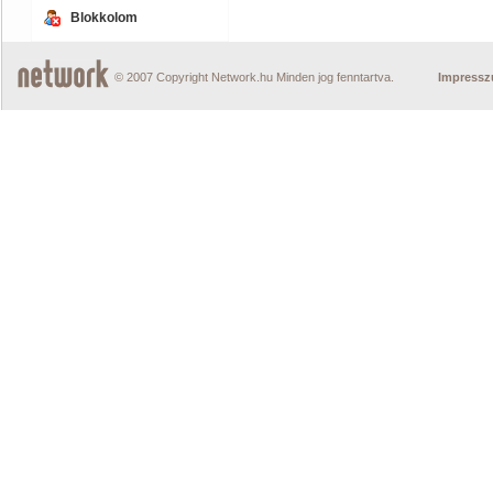
Blokkolom
© 2007 Copyright Network.hu Minden jog fenntartva.
Impress