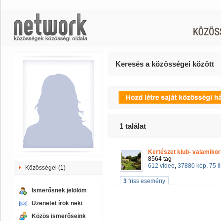
Keresés a közösségei között
1
találat
Kertészet klub- valamikor 
8564 tag
612 video
,
37880 kép
,
75 l
Közösségei
(1)
3
friss esemény
Ismerősnek jelölöm
Üzenetet írok neki
Közös ismerőseink