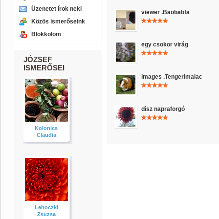
Üzenetet írok neki
viewer .Baobabfa
Közös ismerőseink
Blokkolom
egy csokor virág
JÓZSEF
ISMERŐSEI
images .Tengerimalac
dísz napraforgó
Kolonics
Claudia
Lehoczki
Zsuzsa