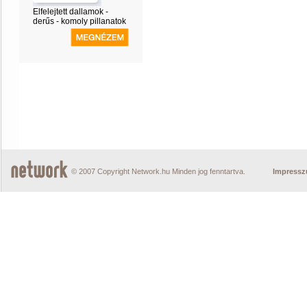
Elfelejtett dallamok -
derűs - komoly pillanatok
© 2007 Copyright Network.hu Minden jog fenntartva.
Impress