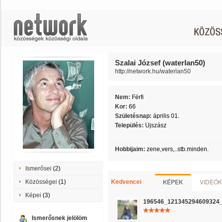
Szalai József (waterlan50)
http://network.hu/waterlan50
Nem:
Férfi
Kor:
66
Születésnap:
április 01.
Település:
Újszász
Hobbijaim:
zene,vers,..stb.minden.
Ismerősei
(2)
KÉPEK
VIDEÓK
Közösségei
(1)
Kedvencei
Képei
(3)
196546_121345294609324
Ismerősnek jelölöm