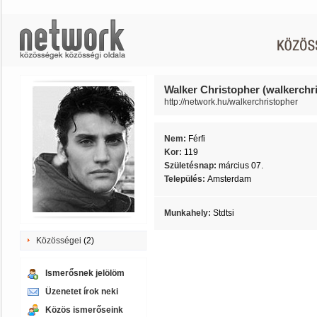
Walker Christopher (walkerchr
http://network.hu/walkerchristopher
Nem:
Férfi
Kor:
119
Születésnap:
március 07.
Település:
Amsterdam
Munkahely:
Stdtsi
Közösségei
(2)
Ismerősnek jelölöm
Üzenetet írok neki
Közös ismerőseink