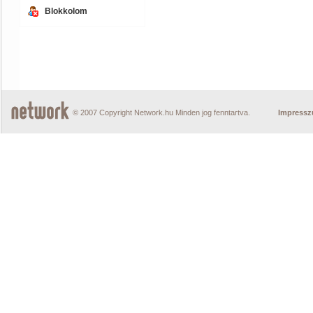
Blokkolom
© 2007 Copyright Network.hu Minden jog fenntartva.
Impress