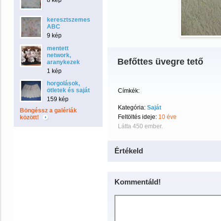
8 kép
keresztszemes
ABC
9 kép
mentett
network,
Befőttes üvegre tető
aranykezek
1 kép
horgolások,
ötletek és saját
Címkék:
159 kép
Kategória:
Saját
Böngéssz a galériák
Feltöltés ideje:
10 éve
között!
Látta 450 ember.
Értékeld
Kommentáld!