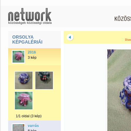
ORSOLYA
Diav
KÉPGALÉRIÁI
2016
3 kép
1/1 oldal (3 kép)
varrás