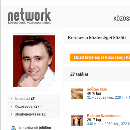
Keresés a közösségei között
27
találat
adózás klub
4676 tag
31 video
,
28 kép
,
228 link
,
Ismerősei
(2)
Közösségei
(27)
Blogbejegyzései
(1)
Balaton Szerelmesei
2917 tag
340 video
,
2960 kép
,
372 l
Ismerősnek jelölöm