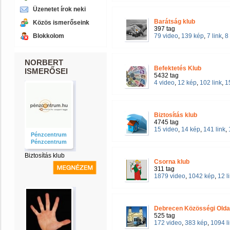
Üzenetet írok neki
Barátság klub
Közös ismerőseink
397 tag
Blokkolom
79 video
,
139 kép
,
7 link
,
8
NORBERT
Befektetés Klub
ISMERŐSEI
5432 tag
4 video
,
12 kép
,
102 link
,
1
Biztosítás klub
4745 tag
15 video
,
14 kép
,
141 link
,
Pénzcentrum
Pénzcentrum
Biztosítás klub
Csorna klub
311 tag
1879 video
,
1042 kép
,
12 l
Debrecen Közösségi Olda
525 tag
172 video
,
383 kép
,
1094 l