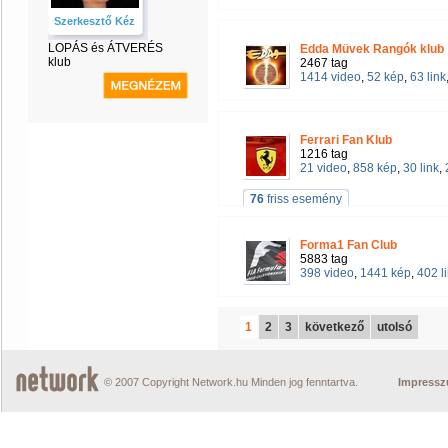
Szerkesztő Kéz
LOPÁS és ÁTVERÉS
Edda Müvek Rangók klub
klub
2467 tag
1414 video
,
52 kép
,
63 link
Ferrari Fan Klub
1216 tag
21 video
,
858 kép
,
30 link
,
76
friss esemény
Forma1 Fan Club
5883 tag
398 video
,
1441 kép
,
402 l
1
2
3
következő
utolsó
© 2007 Copyright Network.hu Minden jog fenntartva.
Impress