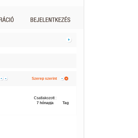
Szerep szerint
Csatlakozott :
7 hónapja
Tag