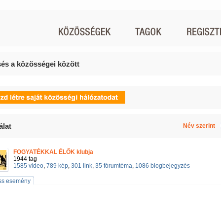
és a közösségei között
álat
Név szerint
FOGYATÉKKAL ÉLŐK klubja
1944 tag
1585 video
,
789 kép
,
301 link
,
35 fórumtéma
,
1086 blogbejegyzés
iss esemény