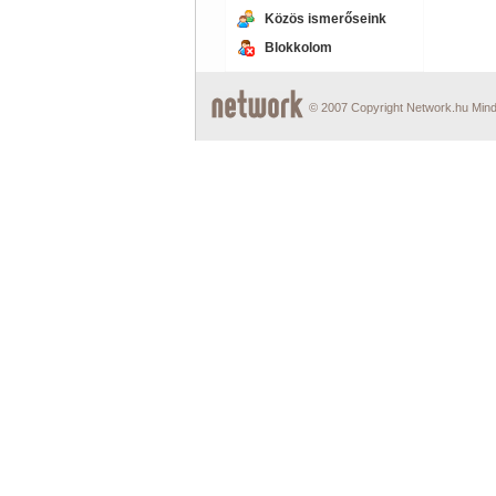
Közös ismerőseink
Blokkolom
© 2007 Copyright Network.hu Minde