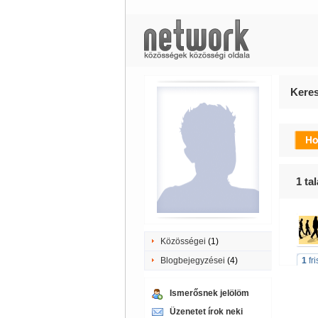
Keres
1
tal
Közösségei
(1)
Blogbejegyzései
(4)
1
fr
Ismerősnek jelölöm
Üzenetet írok neki