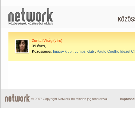
Zentai Virág (viru)
39 éves,
Közösségei:
hippsy klub
,
Lumps Klub
,
Paulo Coelho Idézet C
© 2007 Copyright Network.hu Minden jog fenntartva.
Impress