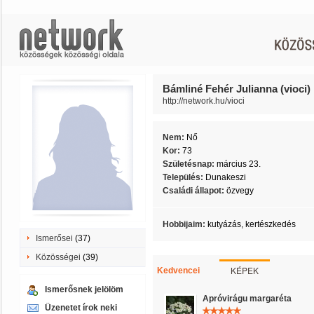
Bámliné Fehér Julianna (vioci)
http://network.hu/vioci
Nem:
Nő
Kor:
73
Születésnap:
március 23.
Település:
Dunakeszi
Családi állapot:
özvegy
Hobbijaim:
kutyázás, kertészkedés
Ismerősei
(37)
Közösségei
(39)
KÉPEK
Kedvencei
Ismerősnek jelölöm
Apróvirágu margaréta
Üzenetet írok neki