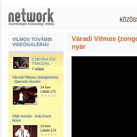
Váradi Vilmos (zongo
VILMOS TOVÁBBI
VIDEÓGALÉRIÁI
nyár
CZIKORA ÉVI
TÁNCDAL
7 videó
Váradi Vilmos (zongorista)
- Operett részlet
14 éve
Látták:171
Oláh István - Adj Uram
Isten
14 éve
Látták:173