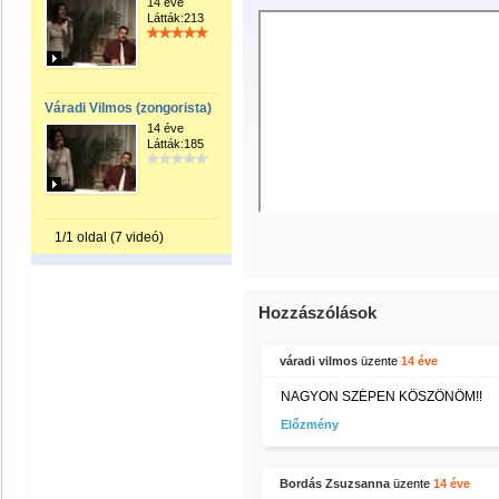
14 éve
Látták:213
Váradi Vilmos (zongorista)
14 éve
Látták:185
1/1 oldal (7 videó)
Hozzászólások
váradi vilmos
üzente
14 éve
NAGYON SZÉPEN KÖSZÖNÖM!!
Előzmény
Bordás Zsuzsanna
üzente
14 éve