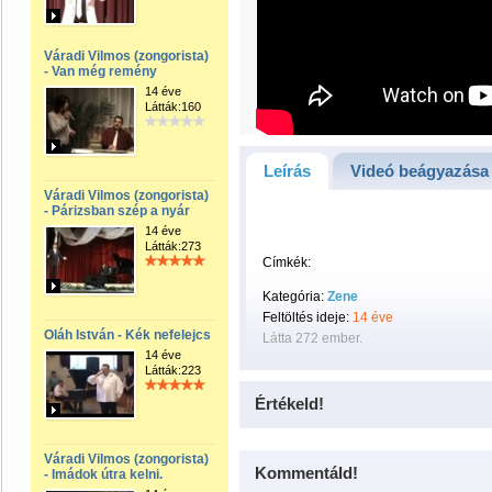
Váradi Vilmos (zongorista)
- Van még remény
14 éve
Látták:160
Leírás
Videó beágyazása
Váradi Vilmos (zongorista)
- Párizsban szép a nyár
14 éve
Látták:273
Címkék:
Kategória:
Zene
Feltöltés ideje:
14 éve
Oláh István - Kék nefelejcs
Látta 272 ember.
14 éve
Látták:223
Értékeld!
Váradi Vilmos (zongorista)
Kommentáld!
- Imádok útra kelni.