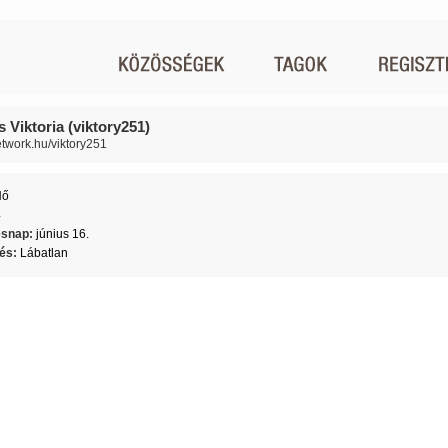
 Viktoria (viktory251)
network.hu/viktory251
Nő
4
ésnap:
június 16.
lés:
Lábatlan