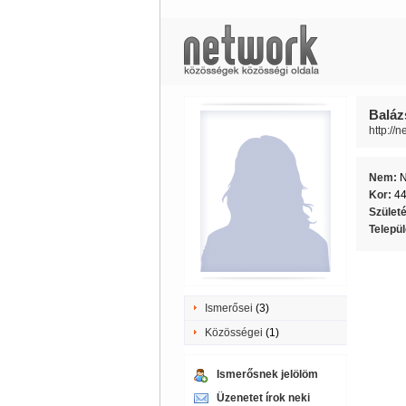
Balázs
http://
Nem:
Kor:
4
Szület
Telepü
Ismerősei
(3)
Közösségei
(1)
Ismerősnek jelölöm
Üzenetet írok neki