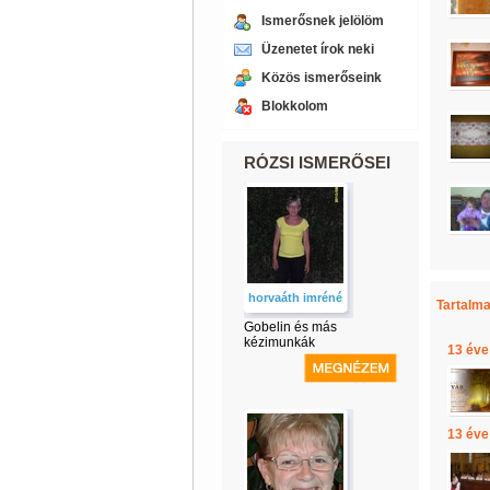
Ismerősnek jelölöm
Üzenetet írok neki
Közös ismerőseink
Blokkolom
RÓZSI ISMERŐSEI
horvaáth imréné
Tartalma
Gobelin és más
kézimunkák
13 éve
13 éve