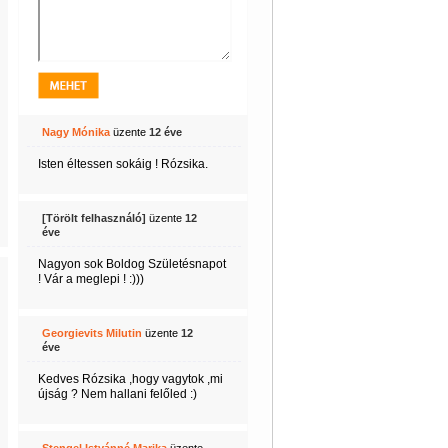
Nagy Mónika
üzente
12 éve
Isten éltessen sokáig ! Rózsika.
[Törölt felhasználó]
üzente
12
éve
Nagyon sok Boldog Születésnapot
! Vár a meglepi ! :)))
Georgievits Milutin
üzente
12
éve
Kedves Rózsika ,hogy vagytok ,mi
újság ? Nem hallani felőled :)