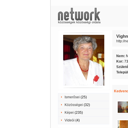
Vighn
http://
Nem:
Kor:
7
Szület
Telepü
Kedvenc
Ismerősei
(25)
Közösségei
(32)
Képei
(235)
Videói
(4)