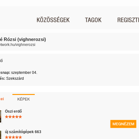
é Rózsi (vighnerozsi)
network.hu/vighnerozsi
Nő
3
ésnap:
szeptember 04.
lés:
Szekszárd
KÉPEK
ei
Öszi erdő
új számítógépek 663