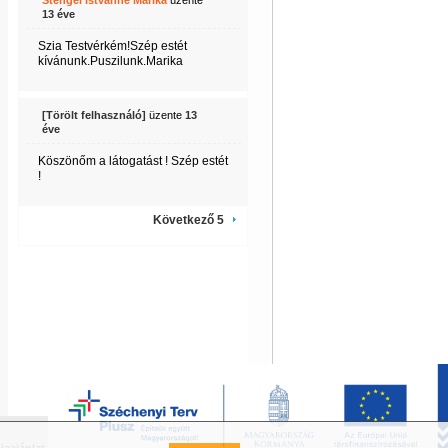
Stengel Istvánné Marika
üzente
13 éve
Szia Testvérkém!Szép estét
kívánunk.Puszilunk.Marika
[Törölt felhasználó]
üzente
13
éve
Köszönőm a látogatást ! Szép estét
!
Következő 5