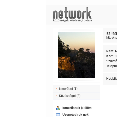
szilag
http://
Nem:
Kor:
5
Szület
Telepü
Hobbij
Ismerősei
(1)
Közösségei
(2)
Ismerősnek jelölöm
Üzenetet írok neki