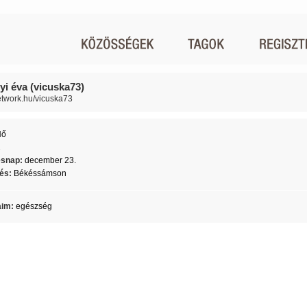
yi éva (vicuska73)
network.hu/vicuska73
Nő
2
ésnap:
december 23.
lés:
Békéssámson
aim:
egészség