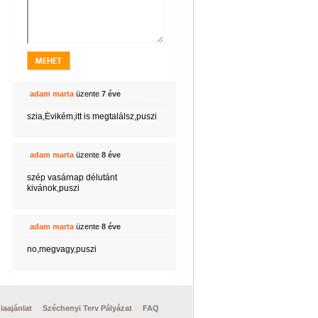
adam marta
üzente
7 éve
szia,Évikém,itt is megtalálsz,puszi
adam marta
üzente
8 éve
szép vasárnap délutánt
kivánok,puszi
adam marta
üzente
8 éve
no,megvagy,puszi
iaajánlat
Széchenyi Terv Pályázat
FAQ