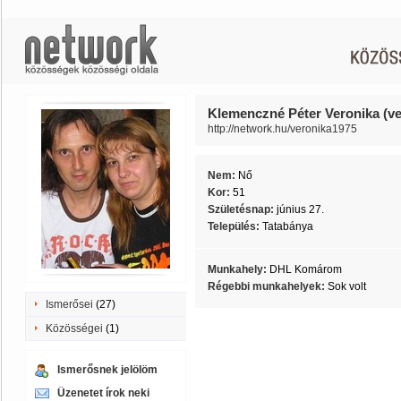
Klemenczné Péter Veronika (v
http://network.hu/veronika1975
Nem:
Nő
Kor:
51
Születésnap:
június 27.
Település:
Tatabánya
Munkahely:
DHL Komárom
Régebbi munkahelyek:
Sok volt
Ismerősei
(27)
Közösségei
(1)
Ismerősnek jelölöm
Üzenetet írok neki