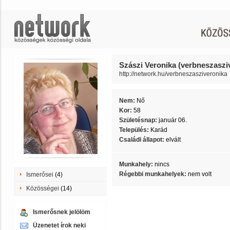
Szászi Veronika (verbneszaszi
http://network.hu/verbneszasziveronika
Nem:
Nő
Kor:
58
Születésnap:
január 06.
Település:
Karád
Családi állapot:
elvált
Munkahely:
nincs
Régebbi munkahelyek:
nem volt
Ismerősei
(4)
Közösségei
(14)
Ismerősnek jelölöm
Üzenetet írok neki