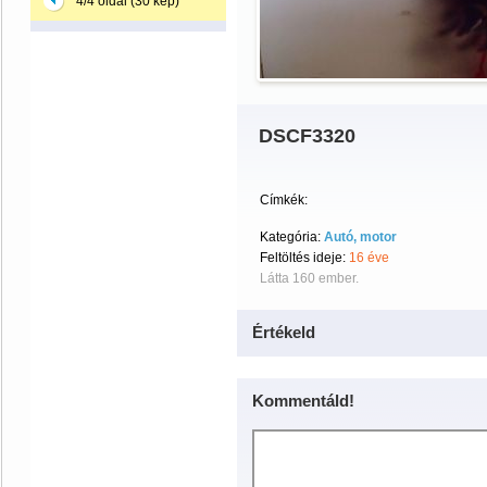
4/4 oldal (30 kép)
DSCF3320
Címkék:
Kategória:
Autó, motor
Feltöltés ideje:
16 éve
Látta 160 ember.
Értékeld
Kommentáld!