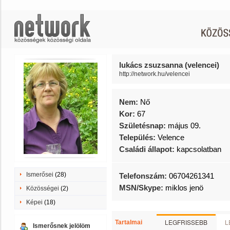
lukács zsuzsanna (velencei)
http://network.hu/velencei
Nem:
Nő
Kor:
67
Születésnap:
május 09.
Település:
Velence
Családi állapot:
kapcsolatban
Ismerősei
(28)
Telefonszám:
06704261341
MSN/Skype:
miklos jenö
Közösségei
(2)
Képei
(18)
LEGFRISSEBB
L
Tartalmai
Ismerősnek jelölöm