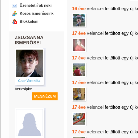
Üzenetet írok neki
16 éve
velencei
feltöltött egy új
k
Közös ismerőseink
Blokkolom
17 éve
velencei
feltöltött egy új
k
ZSUZSANNA
ISMERŐSEI
17 éve
velencei
feltöltött egy új
k
Cser Veronika
17 éve
velencei
feltöltött egy új
k
Vertcsipke
17 éve
velencei
feltöltött egy új
k
17 éve
velencei
feltöltött egy új
k