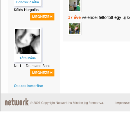
Bencsik Zsófia
Kötés-Horgolás
17 éve
velencei
feltöltött egy új
k
Tóth Mária
No.1. ...Drum and Bass
Összes ismerőse
© 2007 Copyright Network.hu Minden jog fenntartva.
Impress