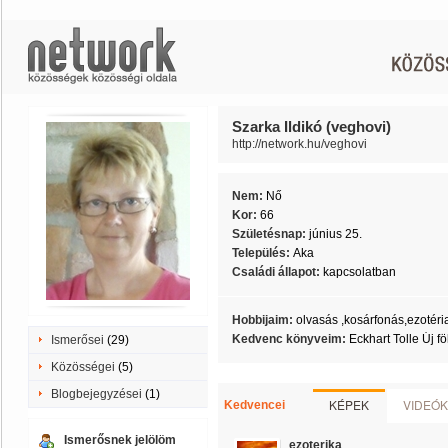
Szarka Ildikó (veghovi)
http://network.hu/veghovi
Nem:
Nő
Kor:
66
Születésnap:
június 25.
Település:
Aka
Családi állapot:
kapcsolatban
Hobbijaim:
olvasás ,kosárfonás,ezotéri
Kedvenc könyveim:
Eckhart Tolle Új fö
Ismerősei
(29)
Közösségei
(5)
Blogbejegyzései
(1)
KÉPEK
VIDEÓK
Kedvencei
Ismerősnek jelölöm
ezoterika