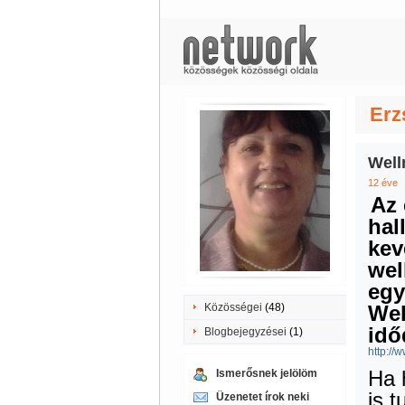
Erz
Well
12 éve
Az 
hal
kev
wel
egy
Közösségei
(48)
Wel
idő
Blogbejegyzései
(1)
http:/
Ha 
Ismerősnek jelölöm
is 
Üzenetet írok neki