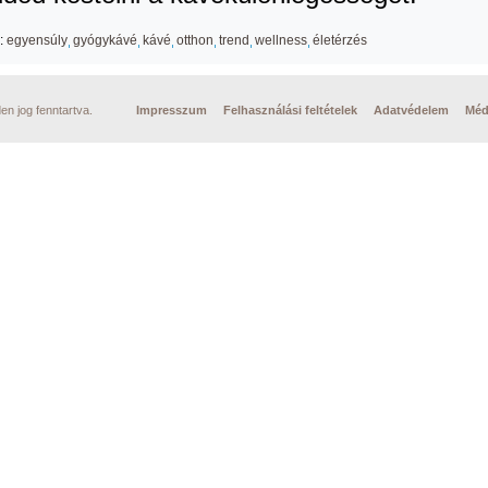
:
egyensúly
gyógykávé
kávé
otthon
trend
wellness
életérzés
n jog fenntartva.
Impresszum
Felhasználási feltételek
Adatvédelem
Méd