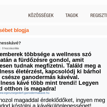
sébet blogja
nesskávé?
|
0 hozzászólás
emberek többsége a wellness szó
latán a fürdőzésre gondol, amit
esen tudnak megfizetni. Találd meg a
lness életérzést, kapcsolódj ki bárhol
 csésze ganodermás kávéval.
lness kávé több mint trendi! Legyen
d otthon is magadra!
/www.egeszsegedert.ganodermakave.hu
hozol magaddal érdeklődőket, ingyen meg
tudod kóstolni a kávékülönlegességet!