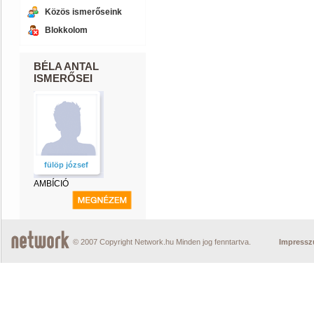
Közös ismerőseink
Blokkolom
BÉLA ANTAL
ISMERŐSEI
fülöp józsef
AMBÍCIÓ
© 2007 Copyright Network.hu Minden jog fenntartva.
Impress