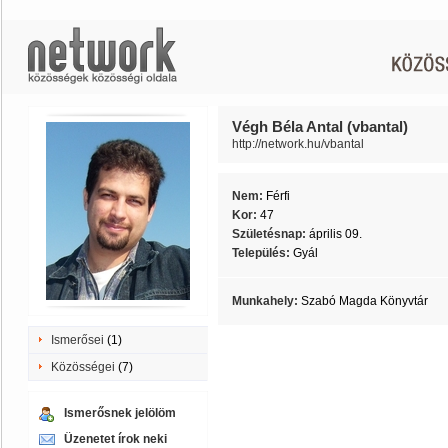
Végh Béla Antal (vbantal)
http://network.hu/vbantal
Nem:
Férfi
Kor:
47
Születésnap:
április 09.
Település:
Gyál
Munkahely:
Szabó Magda Könyvtár
Ismerősei
(1)
Közösségei
(7)
Ismerősnek jelölöm
Üzenetet írok neki