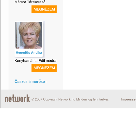
Mámor Társkereső.
Hegedűs Ancika
Konyhamánia Edit módra
Összes ismerőse
© 2007 Copyright Network.hu Minden jog fenntartva.
Impress