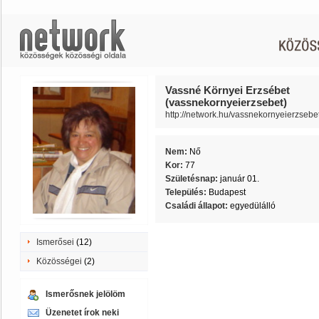
Vassné Környei Erzsébet
(vassnekornyeierzsebet)
http://network.hu/vassnekornyeierzsebe
Nem:
Nő
Kor:
77
Születésnap:
január 01.
Település:
Budapest
Családi állapot:
egyedülálló
Ismerősei
(12)
Közösségei
(2)
Ismerősnek jelölöm
Üzenetet írok neki