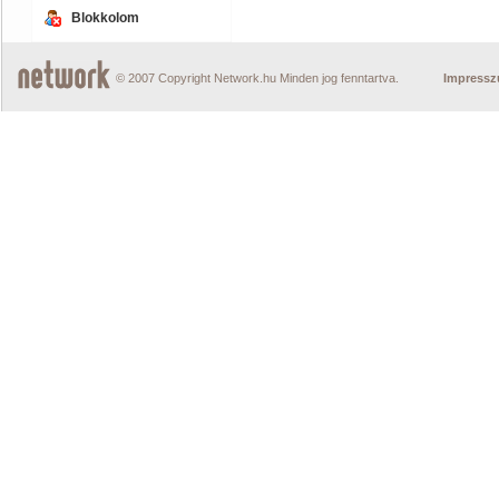
Blokkolom
© 2007 Copyright Network.hu Minden jog fenntartva.
Impress