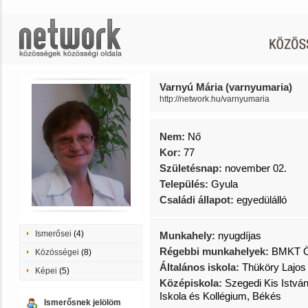
Varnyú Mária (varnyumaria)
http://network.hu/varnyumaria
Nem:
Nő
Kor:
77
Születésnap:
november 02.
Település:
Gyula
Családi állapot:
egyedülálló
Ismerősei
(4)
Munkahely:
nyugdíjas
Régebbi munkahelyek:
BMKT Ön
Közösségei
(8)
Általános iskola:
Thüköry Lajos 
Képei
(5)
Középiskola:
Szegedi Kis Istvá
Iskola és Kollégium, Békés
Ismerősnek jelölöm