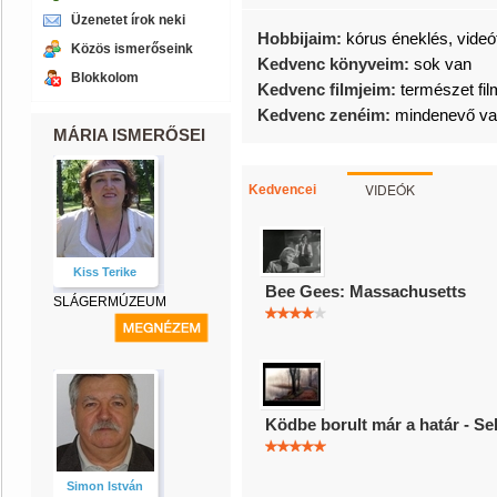
Üzenetet írok neki
Hobbijaim:
kórus éneklés, videó
Közös ismerőseink
Kedvenc könyveim:
sok van
Blokkolom
Kedvenc filmjeim:
természet film
Kedvenc zenéim:
mindenevő v
MÁRIA ISMERŐSEI
VIDEÓK
Kedvencei
Kiss Terike
Bee Gees: Massachusetts
SLÁGERMÚZEUM
Ködbe borult már a határ - S
Simon István