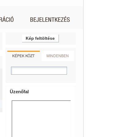
Kép feltöltése
KÉPEK KÖZT
MINDENBEN
Üzenőfal