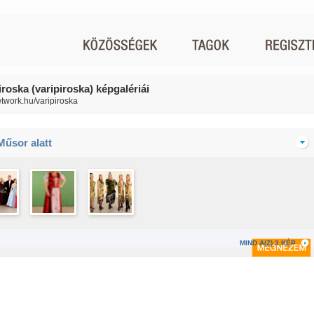
iroska (varipiroska) képgalériái
network.hu/varipiroska
Műsor alatt
MIND A(Z) 3 KÉP