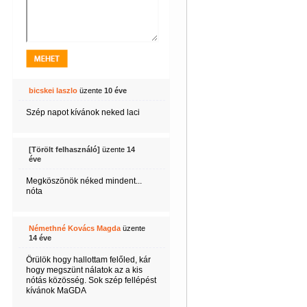
bicskei laszlo
üzente
10 éve
Szép napot kívánok neked laci
[Törölt felhasználó]
üzente
14
éve
Megköszönök néked mindent...
nóta
Némethné Kovács Magda
üzente
14 éve
Örülök hogy hallottam felőled, kár
hogy megszünt nálatok az a kis
nótás közösség. Sok szép fellépést
kívánok MaGDA