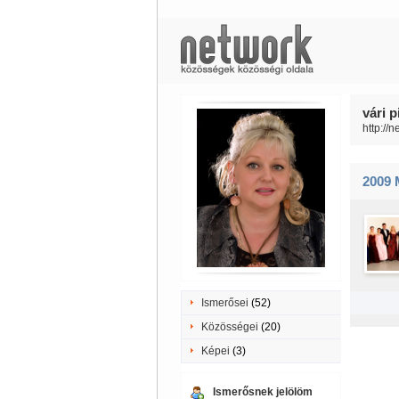
vári p
http://
2009 
Ismerősei
(52)
Közösségei
(20)
Képei
(3)
Ismerősnek jelölöm