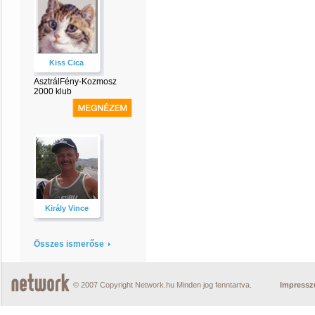
Kiss Cica
AsztrálFény-Kozmosz
2000 klub
Király Vince
Összes ismerőse
© 2007 Copyright Network.hu Minden jog fenntartva.
Impress