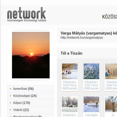
Varga Mátyás (vargamatyas) ké
http://network.hu/vargamatyas
Tél a Tiszán
Cibakházi-
Cibakházi-
Cibakhá
Holt-Tisza
Holt-Tisza
Holt-Tis
2009 január
2009 január
2009 jan
Ismerősei
(58)
Közösségei
(24)
Képei
(170)
Videói
(22)
Cibakházi-
Lékvágás
A