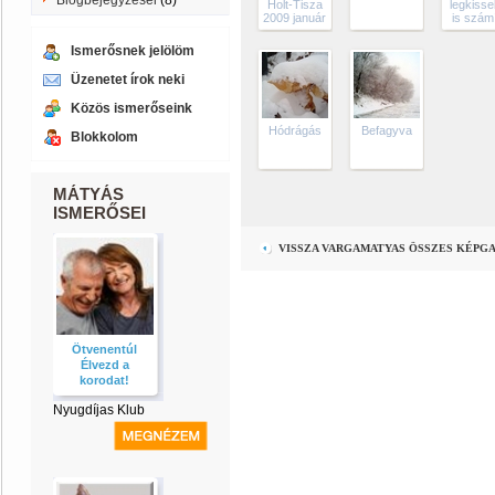
Blogbejegyzései
(8)
Holt-Tisza
legkiss
2009 január
is számí
Ismerősnek jelölöm
Üzenetet írok neki
Közös ismerőseink
Hódrágás
Befagyva
Blokkolom
MÁTYÁS
ISMERŐSEI
VISSZA VARGAMATYAS ÖSSZES KÉPG
Ötvenentúl
Élvezd a
korodat!
Nyugdíjas Klub