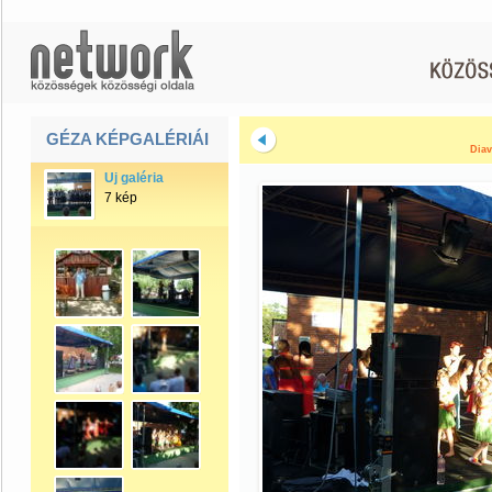
GÉZA KÉPGALÉRIÁI
Diav
Uj galéria
7 kép