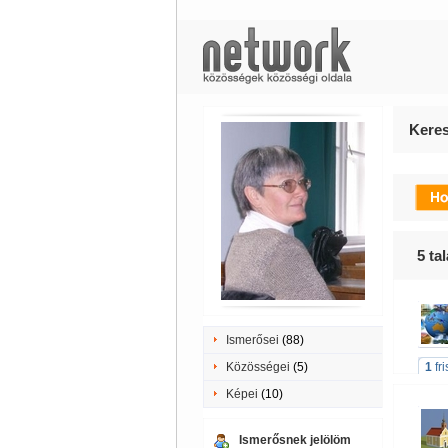
Keres
5
tal
Ismerősei
(88)
Közösségei
(5)
1
fr
Képei
(10)
Ismerősnek jelölöm