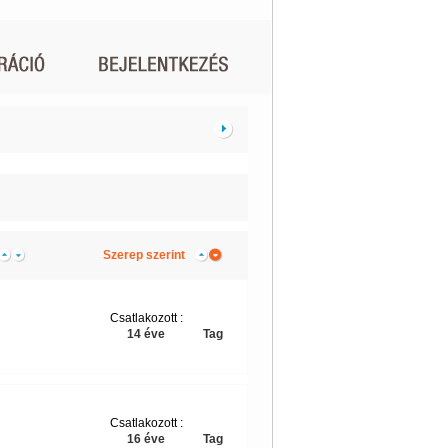
Szerep szerint
Csatlakozott :
14 éve
Tag
Csatlakozott :
16 éve
Tag