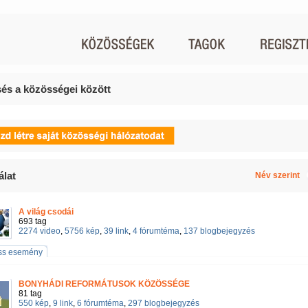
és a közösségei között
álat
Név szerint
A világ csodái
693 tag
2274 video
,
5756 kép
,
39 link
,
4 fórumtéma
,
137 blogbejegyzés
iss esemény
BONYHÁDI REFORMÁTUSOK KÖZÖSSÉGE
81 tag
550 kép
,
9 link
,
6 fórumtéma
,
297 blogbejegyzés