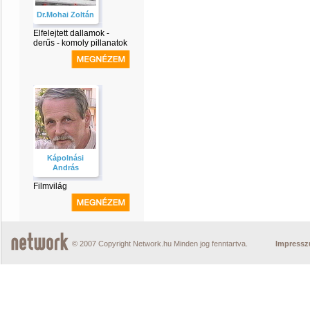
Dr.Mohai Zoltán
Elfelejtett dallamok -
derűs - komoly pillanatok
Kápolnási
András
Filmvilág
© 2007 Copyright Network.hu Minden jog fenntartva.
Impress