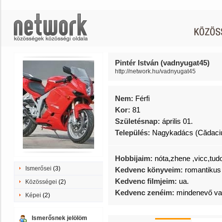
Pintér István (vadnyugat45)
http://network.hu/vadnyugat45
Nem:
Férfi
Kor:
81
Születésnap:
április 01.
Település:
Nagykadács (Cădaci
Hobbijaim:
nóta,zhene ,vicc,tud
Ismerősei
(3)
Kedvenc könyveim:
romantikus
Kedvenc filmjeim:
ua.
Közösségei
(2)
Kedvenc zenéim:
mindenevő va
Képei
(2)
Ismerősnek jelölöm