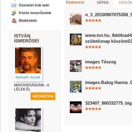
KÉPEK
VIDEÓK
Kedvencei
Üzenetet írok neki
Közös ismerőseink
n_3_20100907075358
Blokkolom
www.tvn.hu_9dd4cad4
ISTVÁN
ISMERŐSEI
születésnap köszöntő
images Tószeg
Harmath Jozsef
images.Balog Hanna .S
MAGYARSÁGUNK - A
LÉLEK ÉL
323407_860332775_big