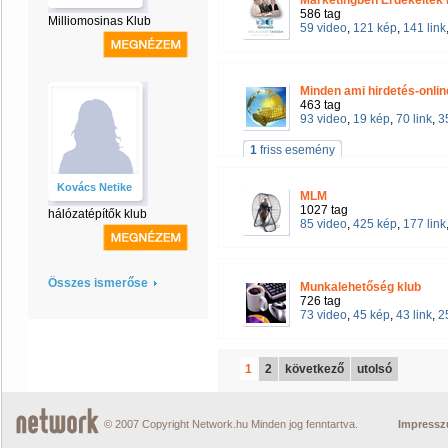
Marketingben Érdekeltek 
586 tag
Milliomosinas Klub
59 video
,
121 kép
,
141 link
Minden ami hirdetés-onli
463 tag
93 video
,
19 kép
,
70 link
,
3
1
friss esemény
Kovács Netike
MLM
1027 tag
hálózatépítők klub
85 video
,
425 kép
,
177 link
Összes ismerőse
Munkalehetőség klub
726 tag
73 video
,
45 kép
,
43 link
,
2
1
2
következő
utolsó
© 2007 Copyright Network.hu Minden jog fenntartva.
Impress