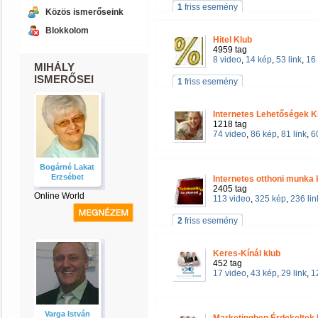
1
friss esemény
Közös ismerőseink
Blokkolom
Hitel Klub
4959 tag
8 video
,
14 kép
,
53 link
,
16
MIHÁLY
ISMERŐSEI
1
friss esemény
Internetes Lehetőségek K
1218 tag
74 video
,
86 kép
,
81 link
,
6
Bogárné Lakat
Erzsébet
Internetes otthoni munka 
2405 tag
Online World
113 video
,
325 kép
,
236 lin
2
friss esemény
Keres-Kínál klub
452 tag
17 video
,
43 kép
,
29 link
,
1
Varga István