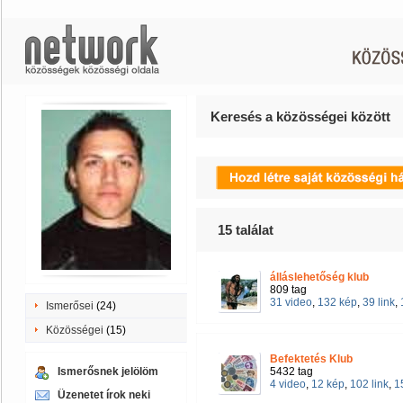
Keresés a közösségei között
15
találat
álláslehetőség klub
809 tag
31 video
,
132 kép
,
39 link
,
Ismerősei
(24)
Közösségei
(15)
Befektetés Klub
Ismerősnek jelölöm
5432 tag
4 video
,
12 kép
,
102 link
,
1
Üzenetet írok neki