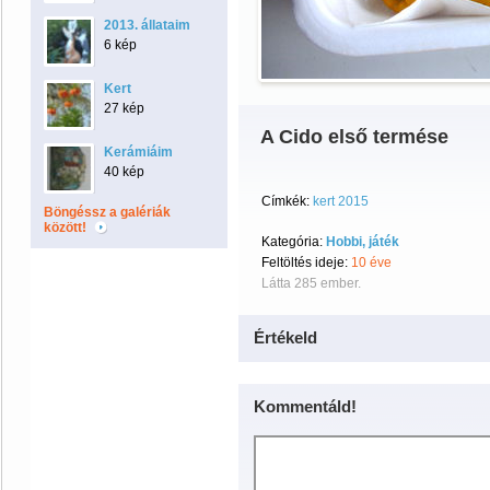
2013. állataim
6 kép
Kert
27 kép
A Cido első termése
Kerámiáim
40 kép
Címkék:
kert 2015
Böngéssz a galériák
között!
Kategória:
Hobbi, játék
Feltöltés ideje:
10 éve
Látta 285 ember.
Értékeld
Kommentáld!