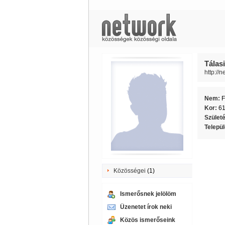
Tálasi
http://
Nem:
F
Kor:
6
Szület
Telepü
Közösségei
(1)
Ismerősnek jelölöm
Üzenetet írok neki
Közös ismerőseink