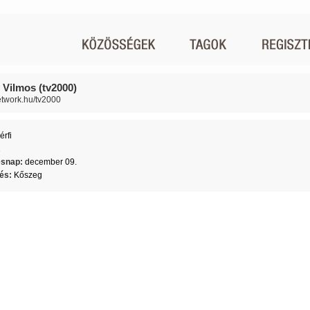
 Vilmos (tv2000)
network.hu/tv2000
érfi
1
ésnap:
december 09.
lés:
Kőszeg