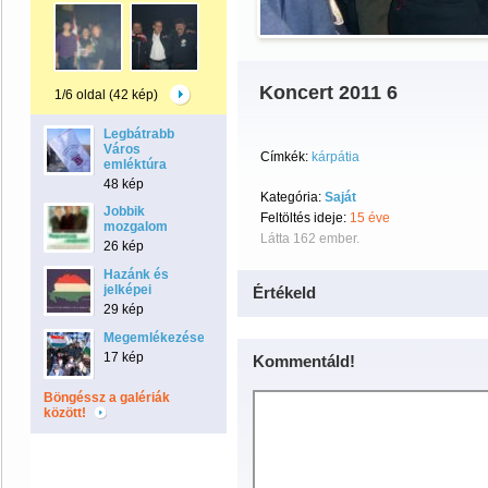
Koncert 2011 6
1/6 oldal (42 kép)
Legbátrabb
Város
Címkék:
kárpátia
emléktúra
48 kép
Kategória:
Saját
Jobbik
Feltöltés ideje:
15 éve
mozgalom
Látta 162 ember.
26 kép
Hazánk és
jelképei
Értékeld
29 kép
Megemlékezések
17 kép
Kommentáld!
Böngéssz a galériák
között!