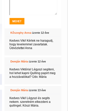
Kőszeghy Anna
üzente
12 éve
Kedves Viki! Kérlek ne haragudj,
hogy levelemmel zavartalak.
Üdvözlettel Anna
Demján Mária
üzente
12 éve
Kedves Viktória! Légyszi segiteni,
hol lehet kapni Quilling papirt meg
a hozzávalókat? Üdv. Mária
Demján Mária
üzente
13 éve
Kedves Viki! Légyszi és segits
nekem. szeretném elkezdeni a
quilinget. Köszi Mária.