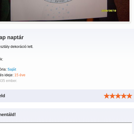
ap naptár
osztály dekoráció lett.
k:
ória:
Saját
tés ideje:
15 éve
835 ember.
eld
entáld!