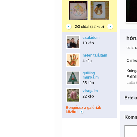
2/3 oldal (22 kép)
hón
családom
10 kép
ez is 
neten találtam
Címké
4 kép
Kateg
quilling
Feltöl
munkáim
Látta 
35 kép
virágaim
22 kép
Érték
Böngéssz a galériák
között!
Komm