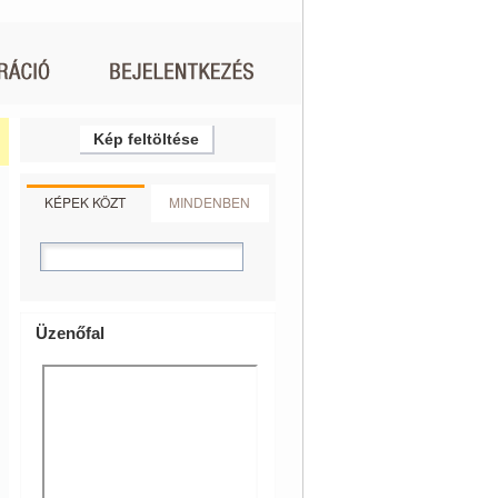
Kép feltöltése
KÉPEK KÖZT
MINDENBEN
Üzenőfal