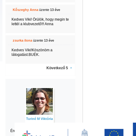
Kőszeghy Anna
üzente
13 éve
Kedves Viki! Örülök, hogy megin te
lettél a klubvezető!!! Anna
zsurka ilona
üzente
13 éve
Kedves Viki!Köszönöm a
látogatást.BUÉK.
Következő 5
Turiné M Viktória
Érdekel Viktória
többi tartalma is?