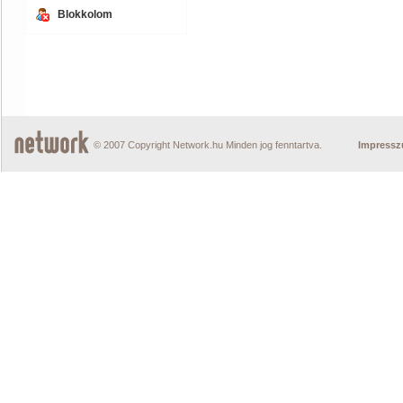
Blokkolom
© 2007 Copyright Network.hu Minden jog fenntartva.
Impress