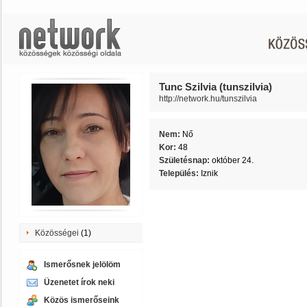
Tunc Szilvia (tunszilvia)
http://network.hu/tunszilvia
Nem:
Nő
Kor:
48
Születésnap:
október 24.
Település:
Iznik
Közösségei
(1)
Ismerősnek jelölöm
Üzenetet írok neki
Közös ismerőseink