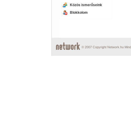
Közös ismerőseink
Blokkolom
© 2007 Copyright Network.hu Minde