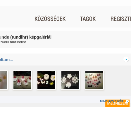
unde (tundihr) képgalériái
network.hu/tundihr
ltam...
MIND A(Z) 5 KÉP