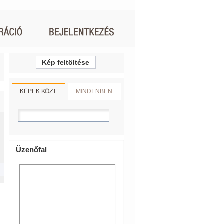
Kép feltöltése
KÉPEK KÖZT
MINDENBEN
Üzenőfal