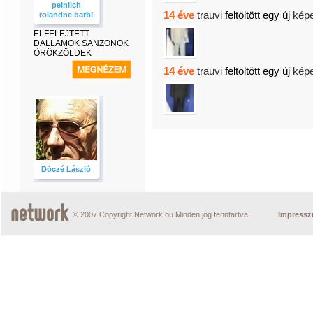
peinlich
14 éve
trauvi
feltöltött egy új
képe
rolandne barbi
ELFELEJTETT
DALLAMOK SANZONOK
ÖRÖKZÖLDEK
14 éve
trauvi
feltöltött egy új
képe
Dóczé László
© 2007 Copyright Network.hu Minden jog fenntartva.
Impress