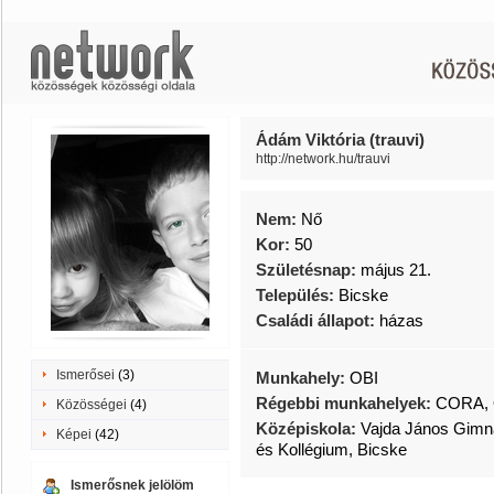
Ádám Viktória (trauvi)
http://network.hu/trauvi
Nem:
Nő
Kor:
50
Születésnap:
május 21.
Település:
Bicske
Családi állapot:
házas
Ismerősei
(3)
Munkahely:
OBI
Régebbi munkahelyek:
CORA,
Közösségei
(4)
Középiskola:
Vajda János Gimn
Képei
(42)
és Kollégium, Bicske
Ismerősnek jelölöm