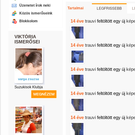
Üzenetet írok neki
LEGFRISSEBB
L
Tartalmai
Közös ismerőseink
14 éve
trauvi
feltöltött egy új
képe
Blokkolom
VIKTÓRIA
ISMERŐSEI
14 éve
trauvi
feltöltött egy új
képe
14 éve
trauvi
feltöltött egy új
képe
varga zsuzsa
Suzukisok Klubja
14 éve
trauvi
feltöltött egy új
képe
14 éve
trauvi
feltöltött egy új
képe