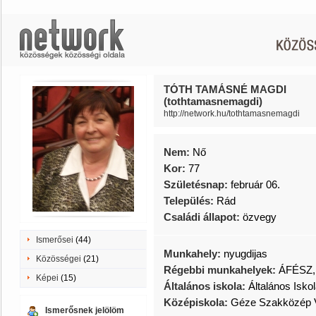
TÓTH TAMÁSNÉ MAGDI
(tothtamasnemagdi)
http://network.hu/tothtamasnemagdi
Nem:
Nő
Kor:
77
Születésnap:
február 06.
Település:
Rád
Családi állapot:
özvegy
Ismerősei
(44)
Munkahely:
nyugdijas
Közösségei
(21)
Régebbi munkahelyek:
ÁFÉSZ,
Képei
(15)
Általános iskola:
Általános Isko
Középiskola:
Géze Szakközép 
Ismerősnek jelölöm