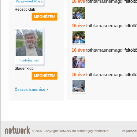
16 éve
tothtamasnemagdi
feltölt
Paraskevof Róza
Recept Klub
16 éve
tothtamasnemagdi
feltölt
16 éve
tothtamasnemagdi
feltölt
horbász pál
Sláger klub
16 éve
tothtamasnemagdi
feltölt
Összes ismerőse
© 2007 Copyright Network.hu Minden jog fenntartva.
Impress