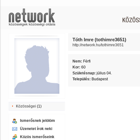
Tóth Imre (tothimre3651)
http://network.hu/tothimre3651
Nem:
Férfi
Kor:
60
Születésnap:
július 04.
Település:
Budapest
Közösségei
(1)
Ismerősnek jelölöm
Üzenetet írok neki
Közös ismerőseink