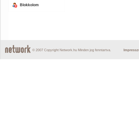
Blokkolom
© 2007 Copyright Network.hu Minden jog fenntartva.
Impress