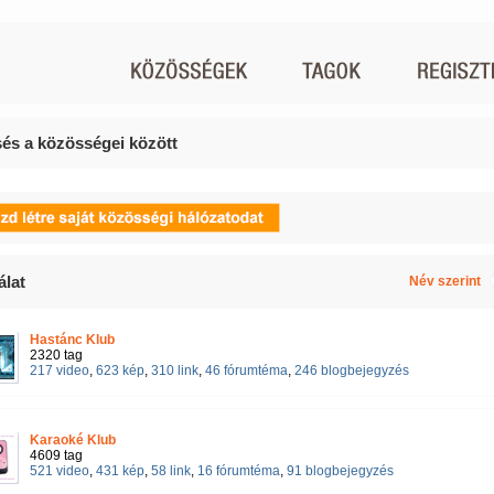
és a közösségei között
álat
Név szerint
Hastánc Klub
2320 tag
217 video
,
623 kép
,
310 link
,
46 fórumtéma
,
246 blogbejegyzés
Karaoké Klub
4609 tag
521 video
,
431 kép
,
58 link
,
16 fórumtéma
,
91 blogbejegyzés