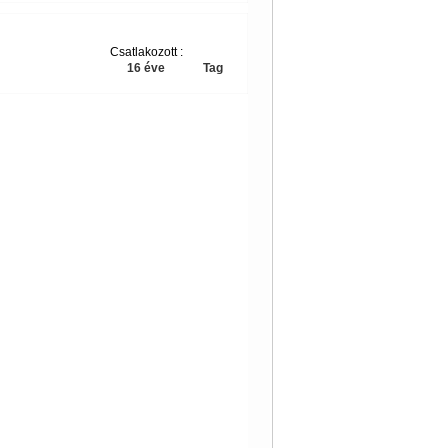
Csatlakozott :
16 éve
Tag