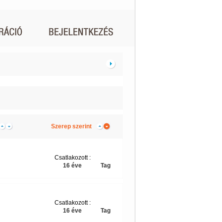
Szerep szerint
Csatlakozott :
16 éve
Tag
Csatlakozott :
16 éve
Tag