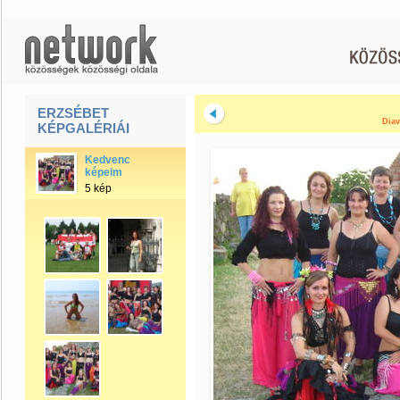
ERZSÉBET
Diav
KÉPGALÉRIÁI
Kedvenc
képeim
5 kép