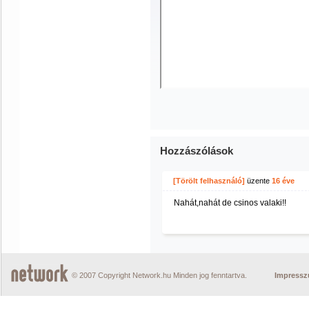
Hozzászólások
[Törölt felhasználó]
üzente
16 éve
Nahát,nahát de csinos valaki!!
© 2007 Copyright Network.hu Minden jog fenntartva.
Impress