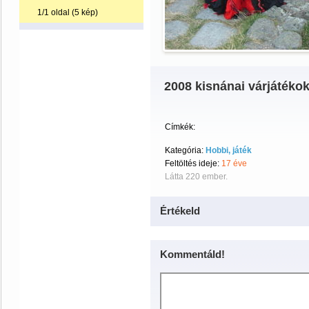
1/1 oldal (5 kép)
2008 kisnánai várjátéko
Címkék:
Kategória:
Hobbi, játék
Feltöltés ideje:
17 éve
Látta 220 ember.
Értékeld
Kommentáld!