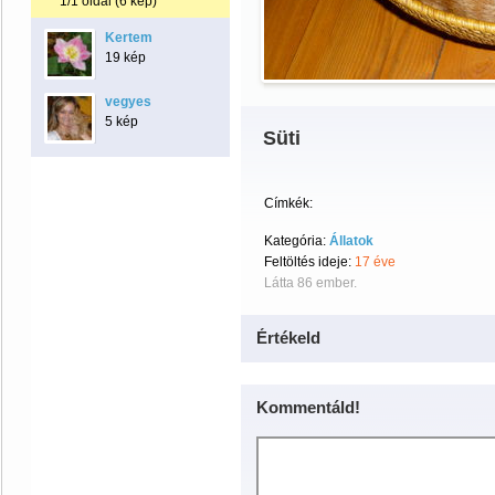
1/1 oldal (6 kép)
Kertem
19 kép
vegyes
5 kép
Süti
Címkék:
Kategória:
Állatok
Feltöltés ideje:
17 éve
Látta 86 ember.
Értékeld
Kommentáld!