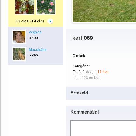
1/3 oldal (19 kép)
vegyes
kert 069
5 kép
Macskáim
6 kép
Címkék:
Kategória:
Feltöltés ideje:
17 éve
Látta 123 ember.
Értékeld
Kommentáld!