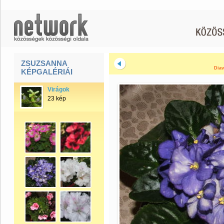
ZSUZSANNA
Diav
KÉPGALÉRIÁI
Virágok
23 kép