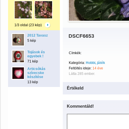
1/3 oldal (23 kép)
DSCF6653
2012 Tavasz
5 kép
Tojások és
Címkék:
egyebek !
71 kép
Kategória:
Hobbi, játék
Feltöltés ideje:
14 éve
Articsókás
szívecske
Látta 285 ember.
készítése
13 kép
Értékeld
Kommentáld!