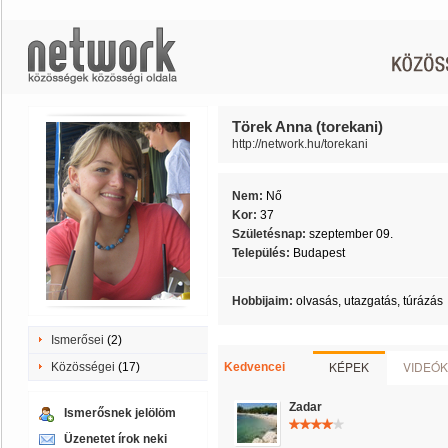
Törek Anna (torekani)
http://network.hu/torekani
Nem:
Nő
Kor:
37
Születésnap:
szeptember 09.
Település:
Budapest
Hobbijaim:
olvasás, utazgatás, túrázás
Ismerősei
(2)
KÉPEK
VIDEÓK
Közösségei
(17)
Kedvencei
Zadar
Ismerősnek jelölöm
Üzenetet írok neki