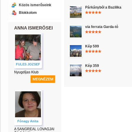
Közös ismerőseink
Párkányból a Bazilika
Blokkolom
via ferrata Garda-tó
ANNA ISMERŐSEI
Kép 599
FULES JOZSEF
Kép 359
Nyugdíjas Klub
Fónagy Anita
A SANGREAL LOVAGJAI