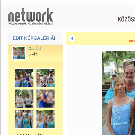
EDIT KÉPGALÉRIÁI
Diav
Család
6 kép