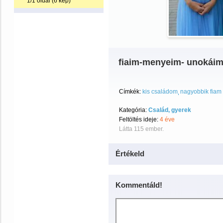
1/1 oldal (6 kép)
fiaim-menyeim- unokáim
Címkék:
kis családom
nagyobbik fiam 
Kategória:
Család, gyerek
Feltöltés ideje:
4 éve
Látta 115 ember.
Értékeld
Kommentáld!