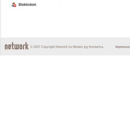
Blokkolom
© 2007 Copyright Network.hu Minden jog fenntartva.
Impress