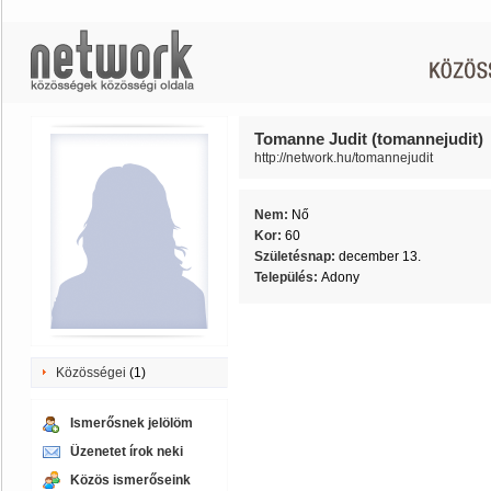
Tomanne Judit (tomannejudit)
http://network.hu/tomannejudit
Nem:
Nő
Kor:
60
Születésnap:
december 13.
Település:
Adony
Közösségei
(1)
Ismerősnek jelölöm
Üzenetet írok neki
Közös ismerőseink